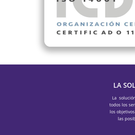
LA SO
La solució
todos los se
los objetivo
las posi